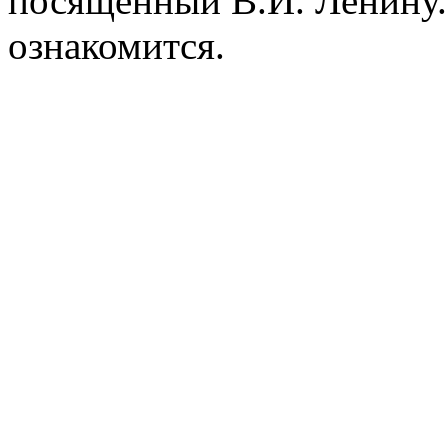
посященный В.И. Ленину.
ознакомится.