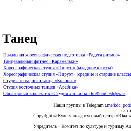
Танец
Начальная хореографическая подготовка «Радуга ритмов»
Танцевальный фитнес «Карамельки»
Хореографическая студия «Пируэт» (младшие классы)
Хореографическая студия «Пируэт» (средние и старшие классы
Студия эстрадного танца «Колорит»
Студия восточных танцев «Арабика»
Образцовый коллектив «Студия хип-хопа «БиФлай Эффект»
Наши группы в Telegram
t.me/kdc_pod
сай
Copyright © Культурно-досуговый центр «Южны
Учредитель – Комитет по культуре и туризму А